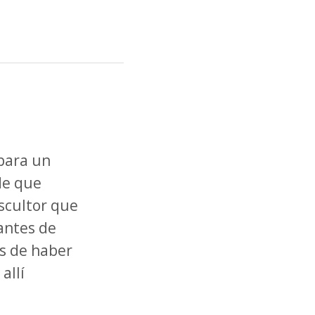
 para un
de que
scultor que
antes de
s de haber
allí