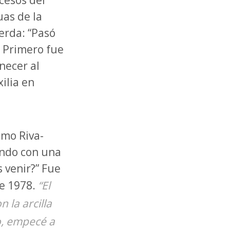
cesos del
uas de la
erda: “Pasó
 Primero fue
necer al
xilia en
smo Riva-
ando con una
 venir?” Fue
de 1978.
“El
 la arcilla
o, empecé a