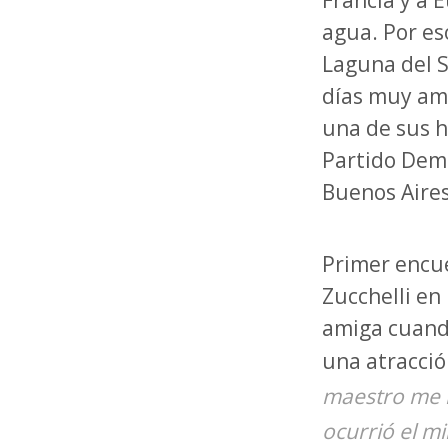
Francia y a 
agua. Por es
Laguna del S
días muy ama
una de sus h
Partido Demóc
Buenos Aires
Primer encue
Zucchelli en
amiga cuando
una atracció
maestro me in
ocurrió el m