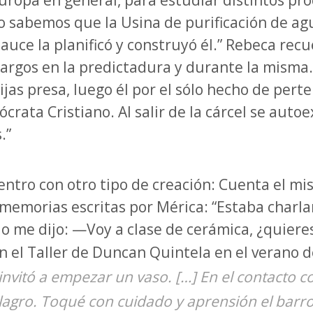
Europa en general, para estudiar distintos pro
o sabemos que la Usina de purificación de ag
auce la planificó y construyó él.” Rebeca recu
rgos en la predictadura y durante la misma.
ijas presa, luego él por el sólo hecho de perte
rata Cristiano. Al salir de la cárcel se autoe
.”
ntro con otro tipo de creación: Cuenta el mi
 memorias escritas por Mérica: “Estaba charl
 me dijo: —Voy a clase de cerámica, ¿quieres
n el Taller de Duncan Quintela en el verano 
vitó a empezar un vaso. […] En el contacto con
ilagro. Toqué con cuidado y aprensión el barr