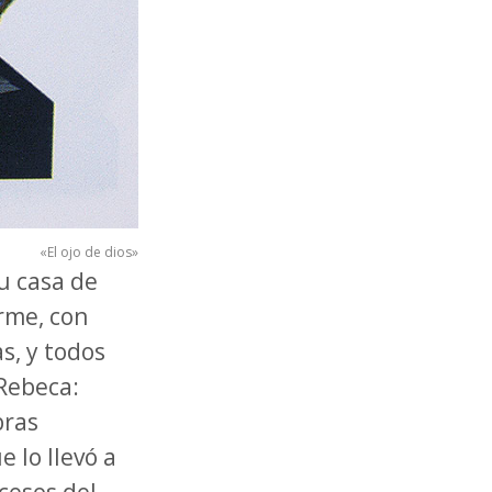
«El ojo de dios»
u casa de
rme, con
s, y todos
Rebeca:
bras
 lo llevó a