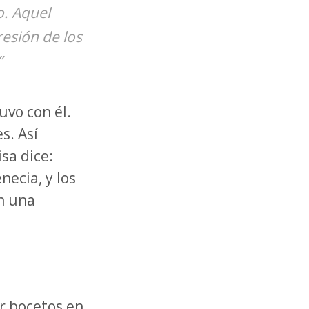
o. Aquel
resión de los
”
uvo con él.
s. Así
sa dice:
ecia, y los
on una
ar bocetos en