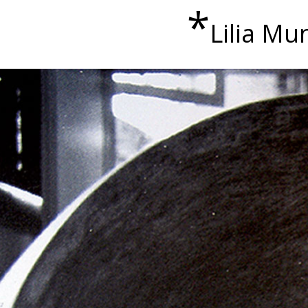
*
Lilia Mu