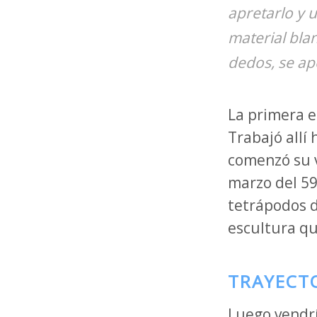
apretarlo y 
material blan
dedos, se ap
La primera e
Trabajó allí 
comenzó su v
marzo del 59
tetrápodos d
escultura qu
TRAYECT
Luego vendrí